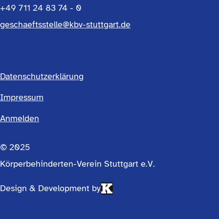
+49 711 24 83 74 - 0
geschaeftsstelle@kbv-stuttgart.de
Datenschutzerklärung
Footermenü
Impressum
Anmelden
einfach
© 2025
Körperbehinderten-Verein Stuttgart e.V.
Design & Development by