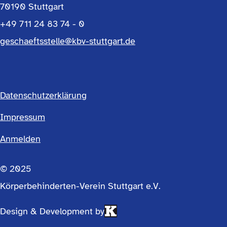
70190 Stuttgart
+49 711 24 83 74 - 0
geschaeftsstelle@kbv-stuttgart.de
Datenschutzerklärung
Footermenü
Impressum
Anmelden
einfach
© 2025
Körperbehinderten-Verein Stuttgart e.V.
Design & Development by