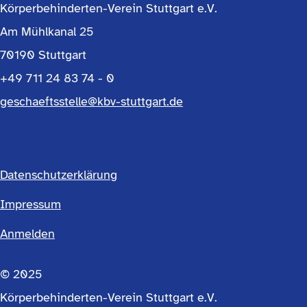
Körperbehinderten-Verein Stuttgart e.V.
Am Mühlkanal 25
70190 Stuttgart
+49 711 24 83 74 - 0
geschaeftsstelle@kbv-stuttgart.de
Datenschutzerklärung
Footermenü
Impressum
Anmelden
einfach
© 2025
Körperbehinderten-Verein Stuttgart e.V.